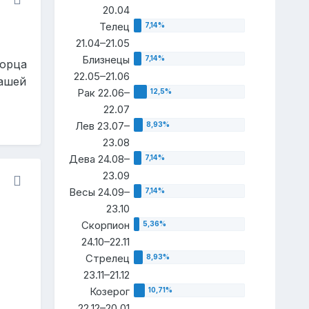
20.04
Телец
21.04–21.05
Близнецы
ворца
22.05–21.06
вашей
Рак 22.06–
22.07
Лев 23.07–
23.08
Дева 24.08–
23.09
Весы 24.09–
23.10
Скорпион
24.10–22.11
Стрелец
23.11–21.12
Козерог
22.12–20.01