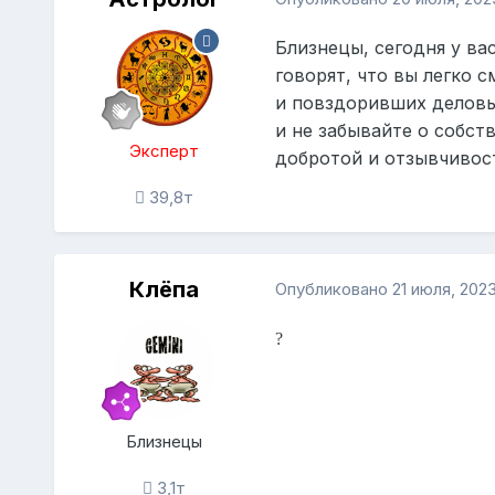
Близнецы, сегодня у ва
говорят, что вы легко 
и повздоривших деловы
и не забывайте о собст
Эксперт
добротой и отзывчивос
39,8т
Клёпа
Опубликовано
21 июля, 202
?
Близнецы
3,1т