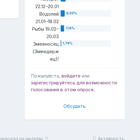
22.12–20.01
Водолей
21.01–18.02
Рыбы 19.02–
20.03
Змееносец
(Змеедерж
ец)!
Пожалуйста,
войдите
или
зарегистрируйтесь
для возможности
голосования в этом опросе.
Обсудить
ороскоп на неделю
Активность