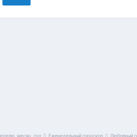
неделю, месяц, год
Еженедельный гороскоп
Любовный г