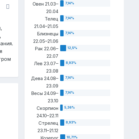
Овен 21.03–
20.04
Телец
21.04–21.05
,
Близнецы
,
22.05–21.06
ания.
Рак 22.06–
я
22.07
тром
Лев 23.07–
23.08
Дева 24.08–
23.09
Весы 24.09–
23.10
Скорпион
24.10–22.11
Стрелец
23.11–21.12
Козерог