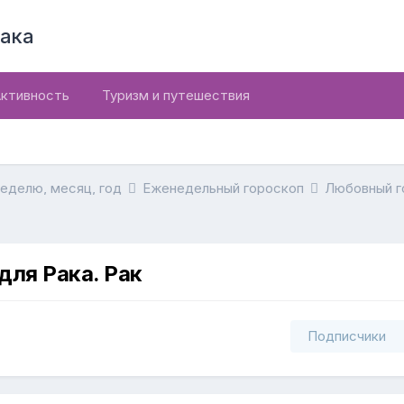
ака
ктивность
Туризм и путешествия
неделю, месяц, год
Еженедельный гороскоп
Любовный г
для Рака. Рак
Подписчики