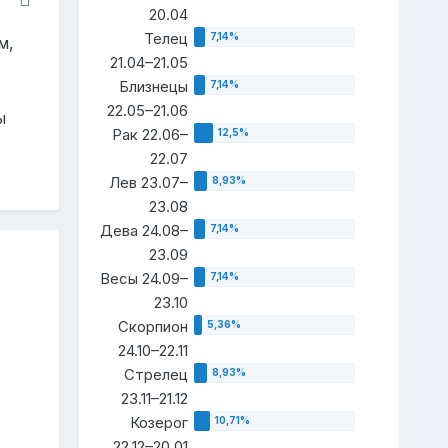
20.04
Телец
м,
21.04–21.05
Близнецы
22.05–21.06
ы
Рак 22.06–
22.07
Лев 23.07–
23.08
Дева 24.08–
23.09
Весы 24.09–
23.10
Скорпион
24.10–22.11
Стрелец
23.11–21.12
Козерог
22.12–20.01