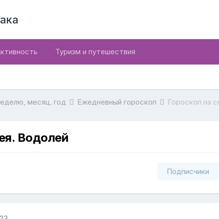
ака
ктивность
Туризм и путешествия
неделю, месяц, год
Ежедневный гороскоп
Гороскоп на с
ея. Водолей
Подписчики
023