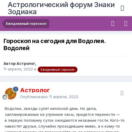
Астрологический форум Знаки
Зодиака
Ежедневный гороскоп
Гороскоп на сегодня для Водолея.
Водолей
Автор Астролог,
11 апреля, 2022
в
Ежедневный гороскоп
Астролог
Опубликовано
11 апреля, 2022
Водолеи, звезды сулят неплохой день. Но дела,
запланированные на утренние часы, придется перенести —
в первую половину суток ожидаются незваные гости. Кого-то
навестят друзья, случайно проходившие мимо, а к кому-то
нагрянут соседи. Не переживайте из-за сорванных планов —