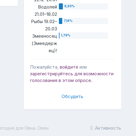
Водолей
21.01–18.02
Рыбы 19.02–
20.03
Змееносец
(Змеедерж
ец)!
Пожалуйста,
войдите
или
зарегистрируйтесь
для возможности
голосования в этом опросе.
Обсудить
егодня для Овна. Овен
Активность