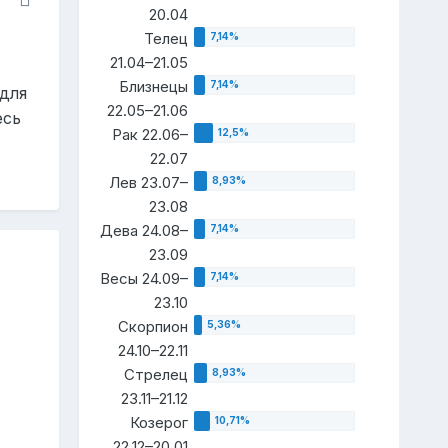
20.04
Телец
21.04–21.05
Близнецы
 для
22.05–21.06
есь
Рак 22.06–
22.07
Лев 23.07–
23.08
Дева 24.08–
23.09
Весы 24.09–
23.10
Скорпион
24.10–22.11
Стрелец
23.11–21.12
Козерог
22.12–20.01