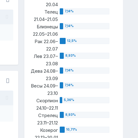
20.04
Телец
21.04–21.05
Близнецы
22.05–21.06
Рак 22.06–
22.07
Лев 23.07–
23.08
Дева 24.08–
23.09
Весы 24.09–
23.10
Скорпион
24.10–22.11
Стрелец
23.11–21.12
Козерог
22.12–20.01