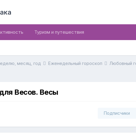
ака
ктивность
Туризм и путешествия
неделю, месяц, год
Еженедельный гороскоп
Любовный г
для Весов. Весы
Подписчики