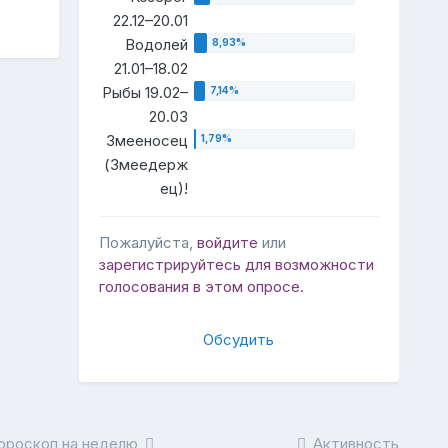
22.12–20.01
Водолей
21.01–18.02
Рыбы 19.02–
20.03
Змееносец
(Змеедерж
ец)!
Пожалуйста,
войдите
или
зарегистрируйтесь
для возможности
голосования в этом опросе.
Обсудить
ороскоп на неделю
Активность