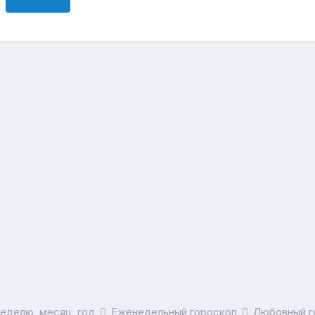
неделю, месяц, год
Еженедельный гороскоп
Любовный г