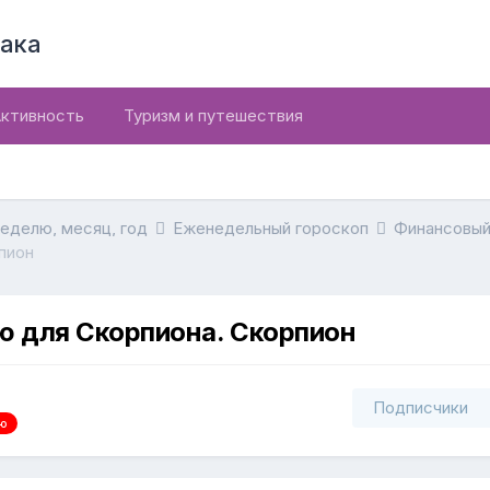
ака
ктивность
Туризм и путешествия
неделю, месяц, год
Еженедельный гороскоп
Финансовый
пион
ю для Скорпиона. Скорпион
Подписчики
ю