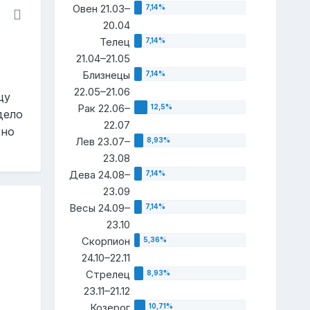
Овен 21.03–
20.04
Телец
21.04–21.05
Близнецы
22.05–21.06
цу
Рак 22.06–
дело
22.07
жно
Лев 23.07–
23.08
Дева 24.08–
23.09
Весы 24.09–
23.10
Скорпион
24.10–22.11
Стрелец
23.11–21.12
Козерог