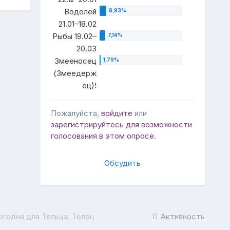
Водолей
21.01–18.02
Рыбы 19.02–
20.03
Змееносец
(Змеедерж
ец)!
Пожалуйста,
войдите
или
зарегистрируйтесь
для возможности
голосования в этом опросе.
Обсудить
егодня для Тельца. Телец
Активность