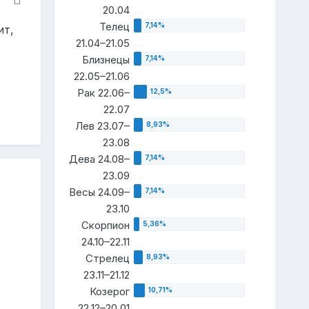
20.04
Телец
ит,
21.04–21.05
Близнецы
22.05–21.06
Рак 22.06–
22.07
Лев 23.07–
23.08
Дева 24.08–
23.09
Весы 24.09–
23.10
Скорпион
24.10–22.11
Стрелец
23.11–21.12
Козерог
22.12–20.01