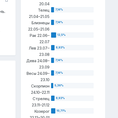
20.04
Телец
нь.
21.04–21.05
Близнецы
22.05–21.06
е
Рак 22.06–
22.07
Лев 23.07–
23.08
Дева 24.08–
23.09
Весы 24.09–
23.10
Скорпион
24.10–22.11
Стрелец
23.11–21.12
Козерог
22.12–20.01