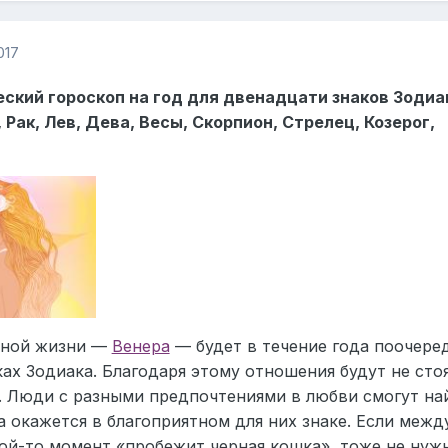
017
кий гороскоп на год для двенадцати знаков Зодиа
 Рак, Лев, Дева, Весы, Скорпион, Стрелец, Козерог,
чной жизни —
Венера
— будет в течение года поочере
ках Зодиака. Благодаря этому отношения будут не сто
я. Люди с разными предпочтениями в любви смогут на
а окажется в благоприятном для них знаке. Если межд
ой-то момент «пробежит черная кошка», тоже не нуж