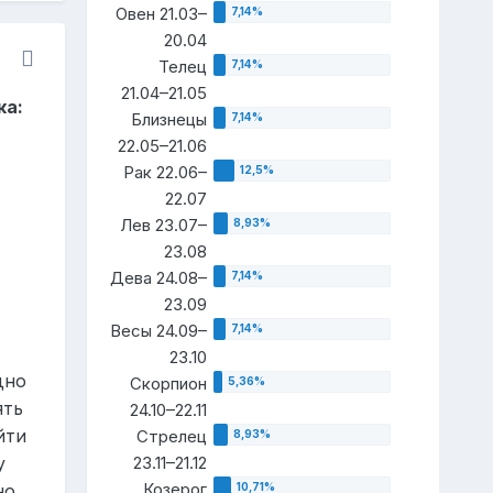
Овен 21.03–
20.04
Телец
21.04–21.05
ка:
Близнецы
22.05–21.06
Рак 22.06–
22.07
Лев 23.07–
23.08
Дева 24.08–
23.09
Весы 24.09–
23.10
дно
Скорпион
ять
24.10–22.11
йти
Стрелец
23.11–21.12
у
Козерог
но