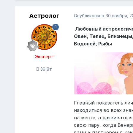
Астролог
Опубликовано
30 ноября, 2
Любовный астрологичес
Овен, Телец, Близнецы,
Водолей, Рыбы
Эксперт
39,8т
Главный показатель ли
находиться во всех зна
на месте, а развиватьс
свою пару, когда Венер
вами и партнером в как