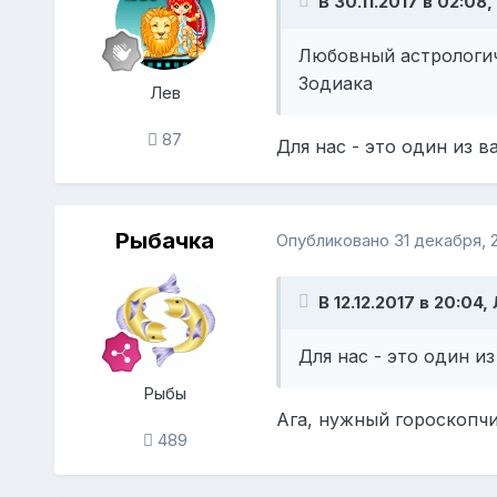
В 30.11.2017 в 02:08
Любовный астрологич
Зодиака
Лев
87
Для нас - это один из 
Рыбачка
Опубликовано
31 декабря, 
В 12.12.2017 в 20:04,
Для нас - это один и
Рыбы
Ага, нужный гороскопч
489