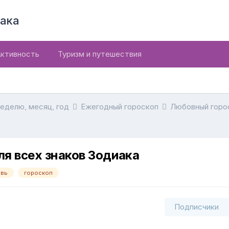
ака
ктивность
Туризм и путешествия
неделю, месяц, год
Ежегодный гороскоп
Любовный горо
ля всех знаков Зодиака
вь
гороскоп
Подписчики