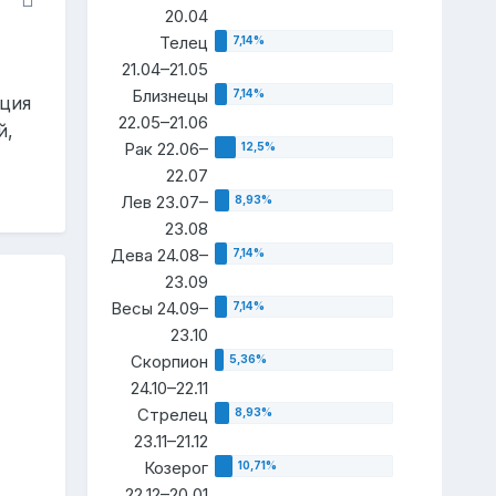
20.04
Телец
21.04–21.05
Близнецы
ация
22.05–21.06
й,
Рак 22.06–
22.07
Лев 23.07–
23.08
Дева 24.08–
23.09
Весы 24.09–
23.10
Скорпион
24.10–22.11
Стрелец
23.11–21.12
Козерог
22.12–20.01