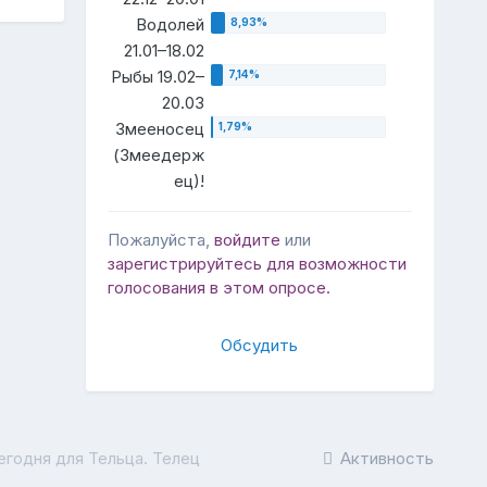
Водолей
21.01–18.02
Рыбы 19.02–
20.03
Змееносец
(Змеедерж
ец)!
Пожалуйста,
войдите
или
зарегистрируйтесь
для возможности
голосования в этом опросе.
Обсудить
егодня для Тельца. Телец
Активность