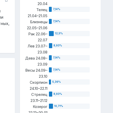
20.04
Телец
м
21.04–21.05
ли
Близнецы
тных,
22.05–21.06
Рак 22.06–
22.07
Лев 23.07–
23.08
Дева 24.08–
23.09
Весы 24.09–
23.10
Скорпион
24.10–22.11
Стрелец
23.11–21.12
Козерог
22.12–20.01