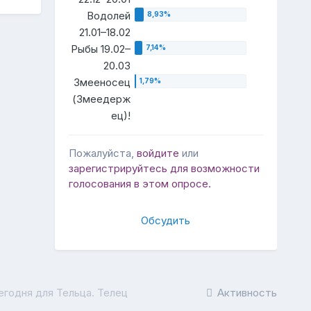
Водолей
21.01–18.02
Рыбы 19.02–
20.03
Змееносец
(Змеедерж
ец)!
Пожалуйста,
войдите
или
зарегистрируйтесь
для возможности
голосования в этом опросе.
Обсудить
егодня для Тельца. Телец
Активность