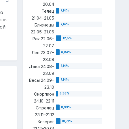
20.04
Телец
го
21.04–21.05
есь
Близнецы
кой
22.05–21.06
Рак 22.06–
22.07
Лев 23.07–
23.08
Дева 24.08–
23.09
Весы 24.09–
23.10
Скорпион
24.10–22.11
Стрелец
23.11–21.12
Козерог
22.12–20.01