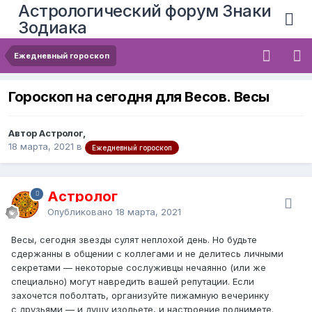
Астрологический форум Знаки
Зодиака
Ежедневный гороскоп
Гороскоп на сегодня для Весов. Весы
Автор Астролог,
18 марта, 2021
в
Ежедневный гороскоп
Астролог
Опубликовано
18 марта, 2021
Весы, сегодня звезды сулят неплохой день. Но будьте
сдержанны в общении с коллегами и не делитесь личными
секретами — некоторые сослуживцы нечаянно (или же
специально) могут навредить вашей репутации. Если
захочется поболтать, организуйте пижамную вечеринку
с друзьями — и душу изольете, и настроение поднимете.