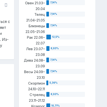
Овен 21.03–
20.04
Телец
21.04–21.05
ься с
Близнецы
яет
22.05–21.06
и
Рак 22.06–
. Из-
22.07
у
Лев 23.07–
23.08
Дева 24.08–
23.09
Весы 24.09–
23.10
Скорпион
24.10–22.11
Стрелец
23.11–21.12
Козерог